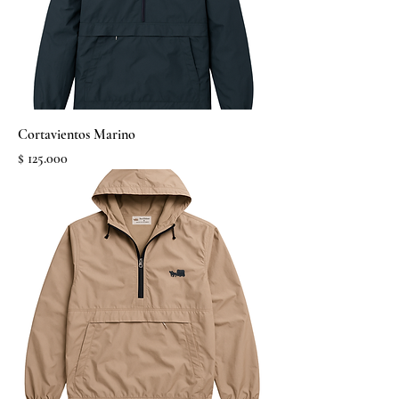
Cortavientos Marino
Precio
$ 125.000