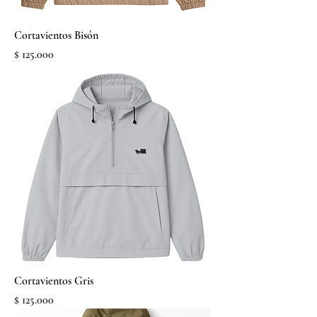
Cortavientos Bisón
Precio
$ 125.000
Cortavientos Gris
Precio
$ 125.000