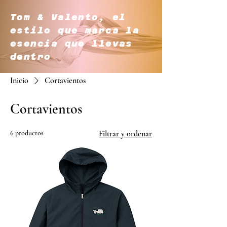
Tom & Valento, el
estilo que marca la
esencia que llevas
dentro
Inicio
Cortavientos
Cortavientos
6 productos
Filtrar y ordenar