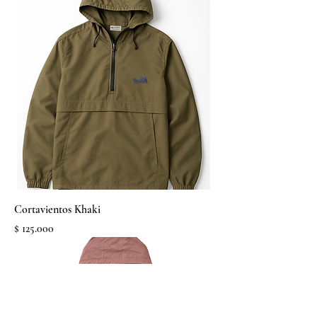
Cortavientos Khaki
Precio
$ 125.000